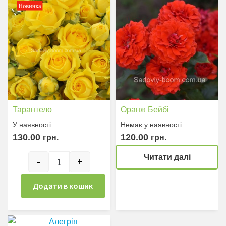
Тарантело
Оранж Бейбі
У наявностi
Немає у наявностi
130.00
120.00
грн.
грн.
Читати далі
-
+
Тарантело кількість
Додати в кошик