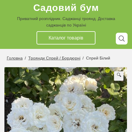
Перейти
Перейти
Садовий бум
до
до
навігації
контенту
Приватний розплідник. Саджанці троянд. Доставка
саджанців по Україні
Каталог товарiв
Головна
/
Троянди Спрей / Бордюрні
/
Спрей Білий
🔍