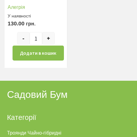
Алегрія
У наявностi
130.00
грн.
-
+
Алегрія кількість
Додати в кошик
Садовий Бум
Категорії
Троянди Чайно-гібридні