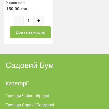
У наявностi
150.00
грн.
-
+
Бебілон Айс кількість
Додати в кошик
Садовий Бум
Категорії
Троянди Чайно-гібридні
Троянди Спрей / Бордюрні