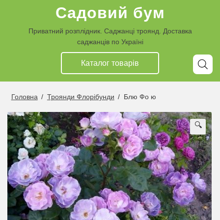
Перейти
Перейти
Садовий бум
до
до
навігації
контенту
Приватний розплідник. Саджанці троянд. Доставка
саджанців по Україні
Каталог товарiв
Головна
/
Троянди Флорібунди
/
Блю Фо ю
🔍