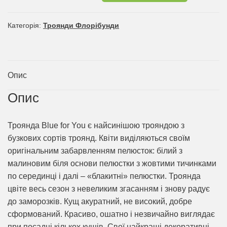
Категорія:
Троянди Флорібунди
Опис
Опис
Троянда Blue for You є найсинішою трояндою з
бузкових сортів троянд. Квіти виділяються своїм
оригінальним забарвленням пелюсток: білий з
малиновим біля основи пелюстки з жовтими тичинками
по серединці і далі – «блакитні» пелюстки. Троянда
цвіте весь сезон з невеликим згасанням і знову радує
до заморозків. Кущ акуратний, не високий, добре
сформований. Красиво, ошатно і незвичайно виглядає
при посадці кількох кущів. Свої найкращі декоративні