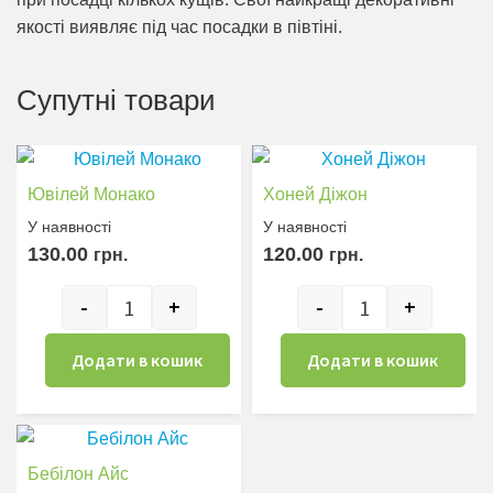
якості виявляє під час посадки в півтіні.
Супутні товари
Ювілей Монако
Хоней Діжон
У наявностi
У наявностi
130.00
120.00
грн.
грн.
-
+
-
+
Ювілей Монако кількість
Хоней Діжон кіл
Додати в кошик
Додати в кошик
Бебілон Айс