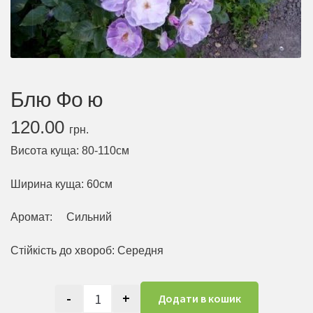
Блю Фо ю
120.00
грн.
Висота куща: 80-110см
Ширина куща: 60см
Аромат: Сильний
Стійкість до хвороб: Середня
-
+
Додати в кошик
Блю Фо ю кількість