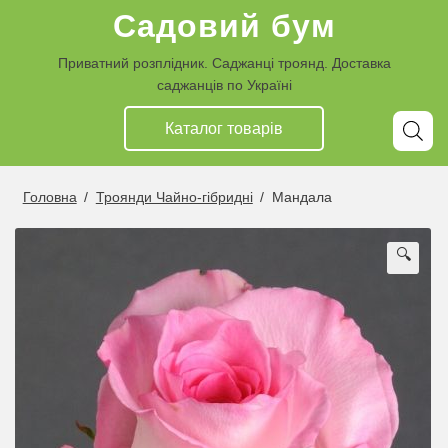
Перейти
Перейти
Садовий бум
до
до
навігації
контенту
Приватний розплідник. Саджанці троянд. Доставка
саджанців по Україні
Каталог товарiв
Головна
/
Троянди Чайно-гібридні
/
Мандала
🔍