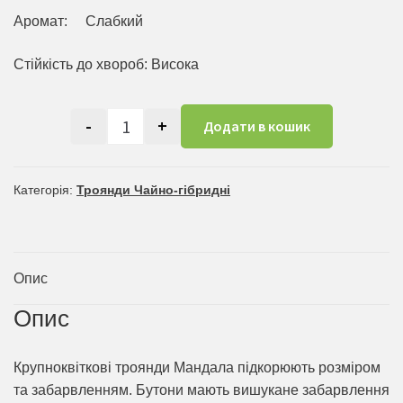
Аромат: Слабкий
Стійкість до хвороб: Висока
-
+
Додати в кошик
Мандала кількість
Категорія:
Троянди Чайно-гібридні
Опис
Опис
Крупноквіткові троянди Мандала підкорюють розміром
та забарвленням. Бутони мають вишукане забарвлення