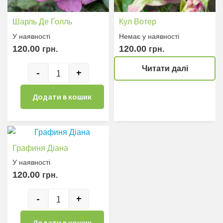
Шарль Де Голль
Кул Вотер
У наявностi
Немає у наявностi
120.00
120.00
грн.
грн.
Читати далі
-
+
Шарль Де Голль кількість
Додати в кошик
Графиня Діана
У наявностi
120.00
грн.
-
+
Графиня Діана кількість
Додати в кошик