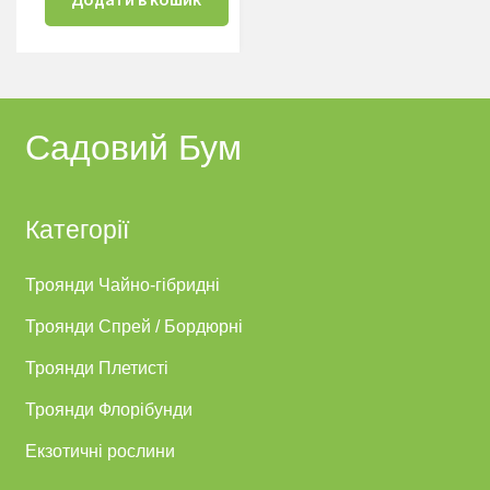
Садовий Бум
Категорії
Троянди Чайно-гібридні
Троянди Спрей / Бордюрні
Троянди Плетисті
Троянди Флорібунди
Екзотичні рослини