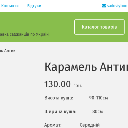
Контакти
Відгуки
sadoviybo
Каталог товарiв
авка саджанців по Україні
ль Антик
Карамель Анти
130.00
грн.
Висота куща: 90-110см
Ширина куща: 80см
Аромат: Середній