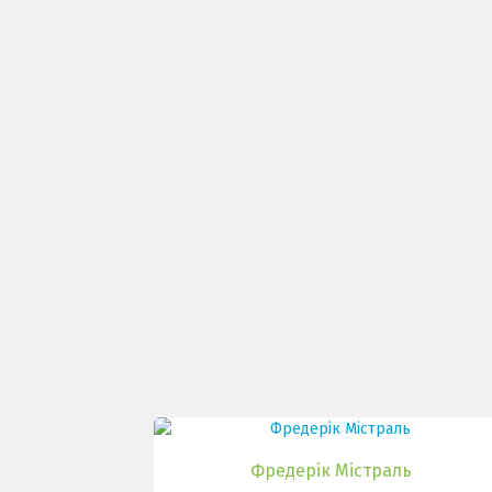
Фредерік Містраль