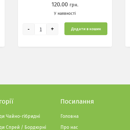
120.00
грн.
У наявностi
-
+
Додати в кошик
Папа Мейян кількість
горії
Посилання
ди Чайно-гібридні
Головна
ди Спрей / Бордюрні
Про нас