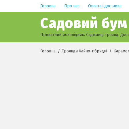
Головна
Про нас
Оплата і доставка
Перейти
Перейти
Садовий бум
до
до
навігації
контенту
Приватний розплідник. Саджанці троянд. Дост
Головна
/
Троянди Чайно-гібридні
/
Караме