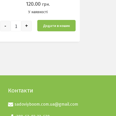
120.00
грн.
У наявностi
-
+
Додати в кошик
Готча кількість
Контакти
sadoviyboom.com.ua@gmail.com