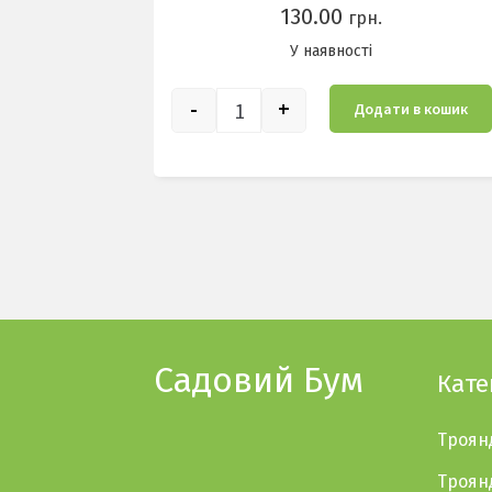
130.00
грн.
У наявностi
-
+
Додати в кошик
Фредерік Містраль кількість
Садовий Бум
Кате
Троян
Троян