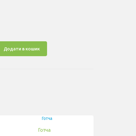
Додати в кошик
Антик кількість
Готча