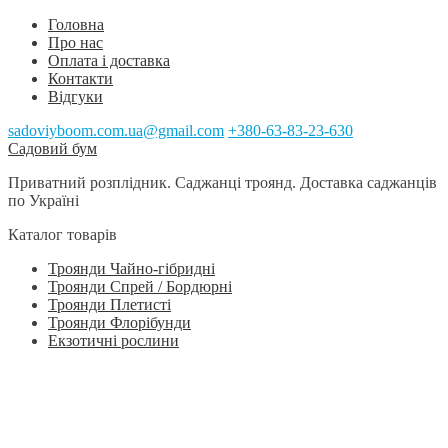
Головна
Про нас
Оплата і доставка
Контакти
Відгуки
sadoviyboom.com.ua@gmail.com
+380-63-83-23-630
Перейти
Перейти
Садовий бум
до
до
Приватний розплідник. Саджанці троянд. Доставка саджанців
навігації
контенту
по Україні
Каталог товарiв
Троянди Чайно-гібридні
Троянди Спрей / Бордюрні
Троянди Плетисті
Троянди Флорібунди
Екзотичні рослини