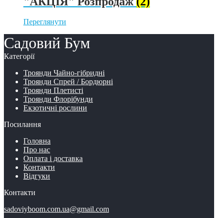
"АКЦІЯ" Розпродаж
(2)
Переглянути
Садовий Бум
Категорії
Троянди Чайно-гібридні
Троянди Спрей / Бордюрні
Троянди Плетисті
Троянди Флорібунди
Екзотичні рослини
Посилання
Головна
Про нас
Оплата і доставка
Контакти
Відгуки
Контакти
sadoviyboom.com.ua@gmail.com